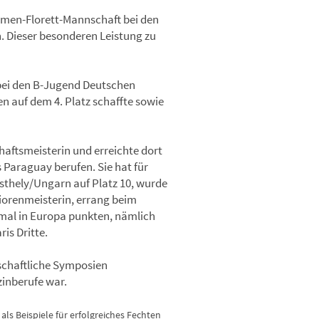
Damen-Florett-Mannschaft bei den
. Dieser besonderen Leistung zu
 bei den B-Jugend Deutschen
n auf dem 4. Platz schaffte sowie
aftsmeisterin und erreichte dort
s Paraguay berufen. Sie hat für
esthely/Ungarn auf Platz 10, wurde
iorenmeisterin, errang beim
hmal in Europa punkten, nämlich
is Dritte.
nschaftliche Symposien
zinberufe war.
ls Beispiele für erfolgreiches Fechten