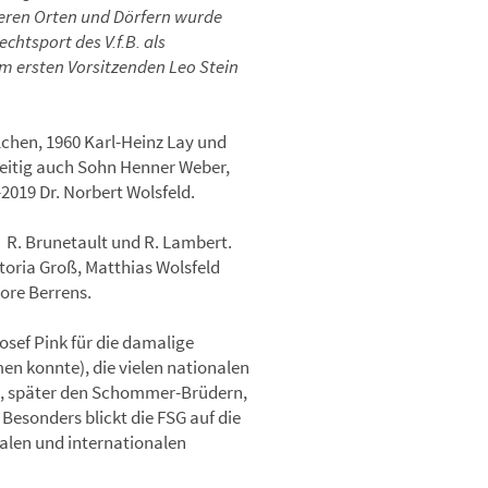
neren Orten und Dörfern wurde
chtsport des V.f.B. als
m ersten Vorsitzenden Leo Stein
lchen, 1960 Karl-Heinz Lay und
zeitig auch Sohn Henner Weber,
2019 Dr. Norbert Wolsfeld.
d R. Brunetault und R. Lambert.
toria Groß, Matthias Wolsfeld
hore Berrens.
osef Pink für die damalige
n konnte), die vielen nationalen
en, später den Schommer-Brüdern,
Besonders blickt die FSG auf die
nalen und internationalen