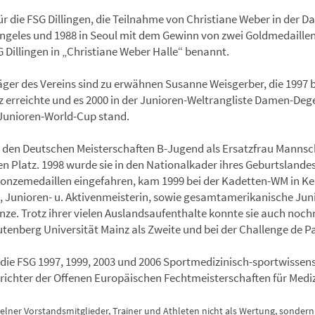
r die FSG Dillingen, die Teilnahme von Christiane Weber in der 
Angeles und 1988 in Seoul mit dem Gewinn von zwei Goldmedaillen
 Dillingen in „Christiane Weber Halle“ benannt.
räger des Vereins sind zu erwähnen Susanne Weisgerber, die 1997
z erreichte und es 2000 in der Junioren-Weltrangliste Damen-Dege
Junioren-World-Cup stand.
den Deutschen Meisterschaften B-Jugend als Ersatzfrau Mannsch
ten Platz. 1998 wurde sie in den Nationalkader ihres Geburtslande
 Bronzemedaillen eingefahren, kam 1999 bei der Kadetten-WM in K
 Junioren- u. Aktivenmeisterin, sowie gesamtamerikanische Jun
ze. Trotz ihrer vielen Auslandsaufenthalte konnte sie auch noc
nberg Universität Mainz als Zweite und bei der Challenge de Par
 die FSG 1997, 1999, 2003 und 2006 Sportmedizinisch-sportwisse
srichter der Offenen Europäischen Fechtmeisterschaften für Medi
ner Vorstandsmitglieder, Trainer und Athleten nicht als Wertung, sondern a