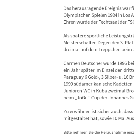
Das herausragende Ereignis war fü
Olympischen Spielen 1984 in Los 
Ehren wurde der Fechtsaal der FSG
Als spätere sportliche Leistungst
Meisterschaften Degen den 3. Plat
dreimal auf dem Treppchen beim 
Carmen Deutscher wurde 1996 bei 
ein Jahr später im Einzel den drit
Paraguay 6 Gold-, 3 Silber- u, 16
1999 südamerikanische Kadetten-,
Junioren-WC in Kuba zweimal Bron
beim „JoGu“-Cup der Johannes Gute
Zu erwähnen ist sicher auch, dass
mitgestaltet hat, sowie 10 Mal Au
Bitte nehmen Sie die Herausnahme einzel