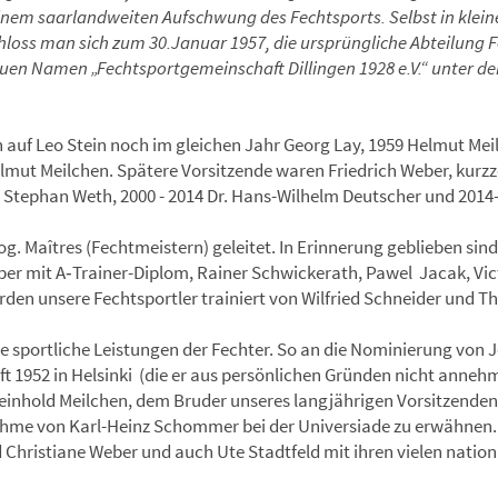
inem saarlandweiten Aufschwung des Fechtsports. Selbst in klei
chloss man sich zum 30.Januar 1957, die ursprüngliche Abteilung Fe
uen Namen „Fechtsportgemeinschaft Dillingen 1928 e.V.“ unter de
en auf Leo Stein noch im gleichen Jahr Georg Lay, 1959 Helmut Mei
elmut Meilchen. Spätere Vorsitzende waren Friedrich Weber, kurz
. Stephan Weth, 2000 - 2014 Dr. Hans-Wilhelm Deutscher und 2014-
g. Maîtres (Fechtmeistern) geleitet. In Erinnerung geblieben sin
er mit A‑Trainer-Diplom, Rainer Schwickerath, Pawel Jacak, Vic
rden unsere Fechtsportler trainiert von Wilfried Schneider und T
re sportliche Leistungen der Fechter. So an die Nominierung von J
1952 in Helsinki (die er aus persönlichen Gründen nicht annehme
Reinhold Meilchen, dem Bruder unseres langjährigen Vorsitzend
nahme von Karl-Heinz Schommer bei der Universiade zu erwähnen. 
 Christiane Weber und auch Ute Stadtfeld mit ihren vielen natio